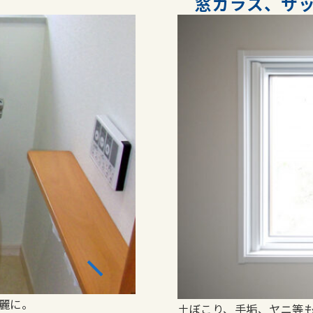
窓ガラス、サ
麗に。
土ぼこり、手垢、ヤニ等