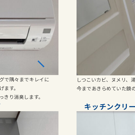
グで隅々までキレイに
しつこいカビ、ヌメリ、
げます。
今まであきらめていた鏡
っきり消臭します。
グ
キッチンクリ