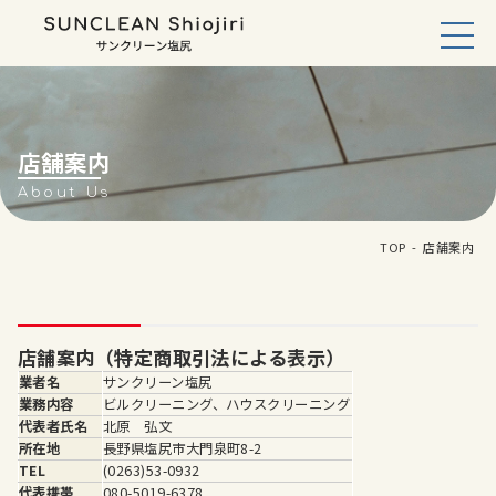
床清
掃・
ワッ
クス
店舗案内
カー
About Us
ペッ
トク
TOP
店舗案内
リー
ニン
グ
業務
店舗案内（特定商取引法による表示）
用エ
業者名
サンクリーン塩尻
アコ
業務内容
ビルクリーニング、ハウスクリーニング
ンク
リー
代表者氏名
北原 弘文
ニン
所在地
長野県塩尻市大門泉町8-2
グ
TEL
(0263)53-0932
代表携帯
080-5019-6378